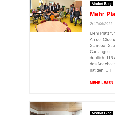
Alsdorf Blog
Mehr Pla
17/06/2022
Mehr Platz fü
An der Ofden
Schreber-Stra
Ganztagsschule
deutlich: 116
das Angebot 
hat den […]
MEHR LESEN
Alsdorf Blog