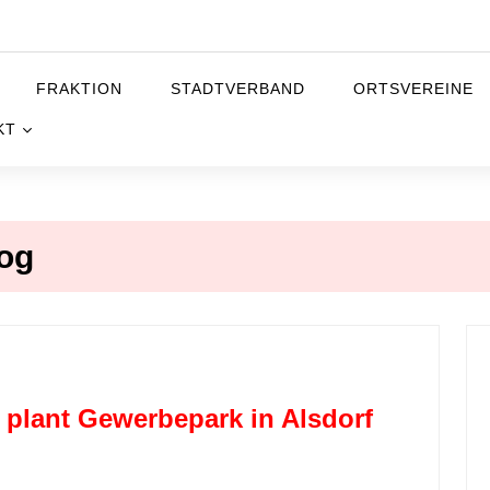
FRAKTION
STADTVERBAND
ORTSVEREINE
KT
rf
log
plant Gewerbepark in Alsdorf