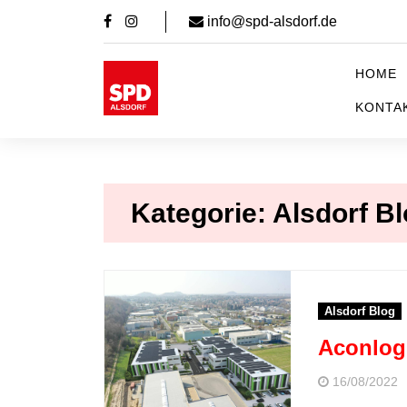
Zum
info@spd-alsdorf.de
Inhalt
springen
HOME
KONTA
SPD Stadtverband Alsdo
Mit Herz & Leidenschaft für Alsdorf!
Kategorie:
Alsdorf B
Alsdorf Blog
Aconlog 
16/08/2022