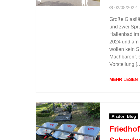
02/08/2022
Große Glasfl
und zwei Spru
Hallenbad im A
2024 und am E
wollen kein S
Machbaren”, s
Vorstellung [
MEHR LESEN
Alsdorf Blog
Friedhof