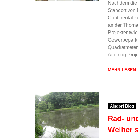
Nachdem die 
Standort von 
Continental kü
an der Thoma
Projektentwick
Gewerbepark 
Quadratmetern
Aconlog Proj
MEHR LESEN
Alsdorf Blog
Rad- un
Weiher s