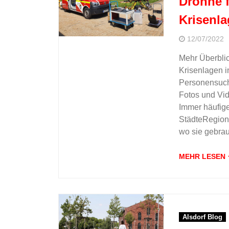
Drohne f
Krisenl
12/07/2022
Mehr Überblic
Krisenlagen i
Personensuche
Fotos und Vid
Immer häufige
StädteRegion 
wo sie gebra
MEHR LESEN
Alsdorf Blog