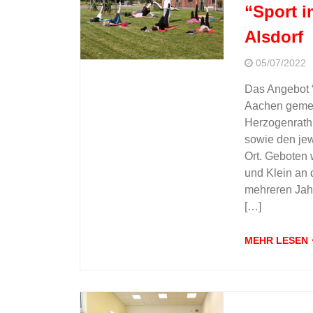
“Sport i
Alsdorf
05/07/2022
Das Angebot “
Aachen gemei
Herzogenrath,
sowie den je
Ort. Geboten
und Klein an d
mehreren Jahr
[…]
MEHR LESEN