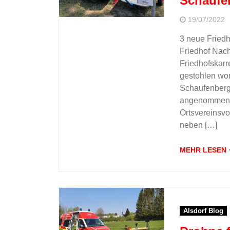
Schaufe
19/07/2022
3 neue Friedh
Friedhof Nach
Friedhofskarr
gestohlen wor
Schaufenberg/
angenommen, 
Ortsvereinsvor
neben […]
MEHR LESEN
Alsdorf Blog