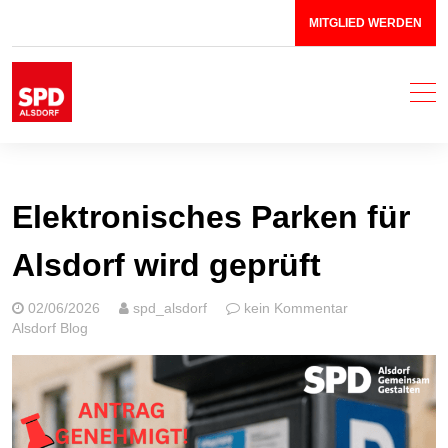
Zum
MITGLIED WERDEN
Inhalt
springen
SPD Stadtverband Alsdorf
Mit Herz & Leidenschaft für Alsdorf!
Elektronisches Parken für
Alsdorf wird geprüft
02/06/2026
spd_alsdorf
kein Kommentar
Alsdorf Blog