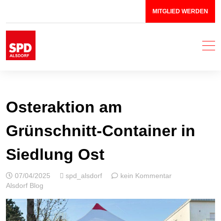
MITGLIED WERDEN
SPD Stadtverband Alsdorf
Mit Herz & Leidenschaft für Alsdorf!
Osteraktion am
Grünschnitt-Container in
Siedlung Ost
07/04/2025
spd_alsdorf
kein Kommentar
Alsdorf Blog