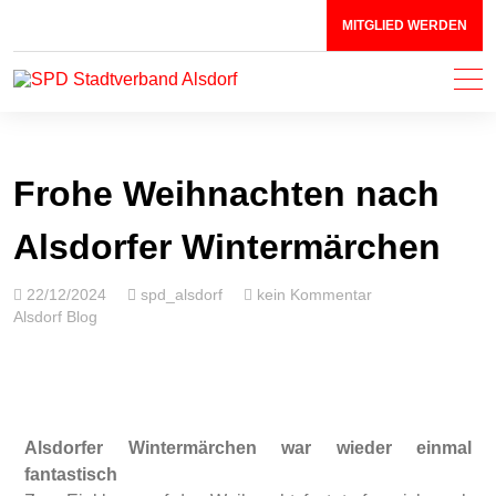
MITGLIED WERDEN
SPD Stadtverband Alsdorf
Mit Herz & Leidenschaft für Alsdorf!
Frohe Weihnachten nach
Alsdorfer Wintermärchen
22/12/2024
spd_alsdorf
kein Kommentar
Alsdorf Blog
Alsdorfer Wintermärchen war wieder einmal
fantastisch