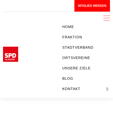
MITGLIED WERDEN
HOME
FRAKTION
STADTVERBAND
ORTSVEREINE
SPD Stadtverband Alsdorf
Mit Herz & Leidenschaft für Alsdorf!
UNSERE ZIELE
BLOG
KONTAKT
IMPRESSUM
DATENSCHUTZ